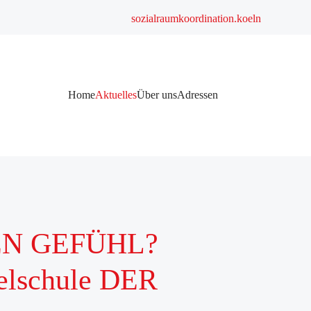
sozialraumkoordination.koeln
Navigation
Home
Aktuelles
Über uns
Adressen
überspringen
EN GEFÜHL?
ielschule DER