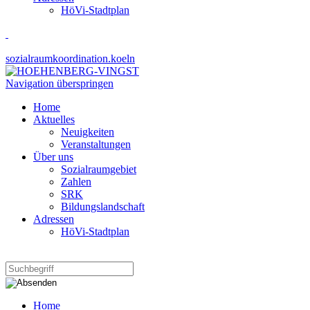
HöVi-Stadtplan
sozialraumkoordination.koeln
Navigation überspringen
Home
Aktuelles
Neuigkeiten
Veranstaltungen
Über uns
Sozialraumgebiet
Zahlen
SRK
Bildungslandschaft
Adressen
HöVi-Stadtplan
Home