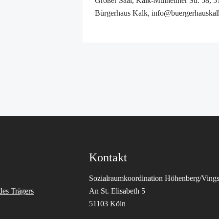
Großer Saal, Kalk-Mülheimer Str. 58, 
Bürgerhaus Kalk, info@buergerhauskal
Kontakt
Sozialraumkoordination Höhenberg/Vings
des Trägers
An St. Elisabeth 5
51103 Köln