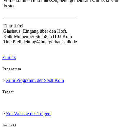
vorbeikommen und mitessen, denn gemeinsam schmeckt‘s am
besten.
Eintritt frei
Glashaus (Eingang über den Hof),
Kalk-Mülheimer Str. 58, 51103 Köln
Tine Pfeil, leitung@buergerhauskalk.de
Zurück
Programm
>
Zum Programm der Stadt Köln
Träger
>
Zur Website des Trägers
Kontakt