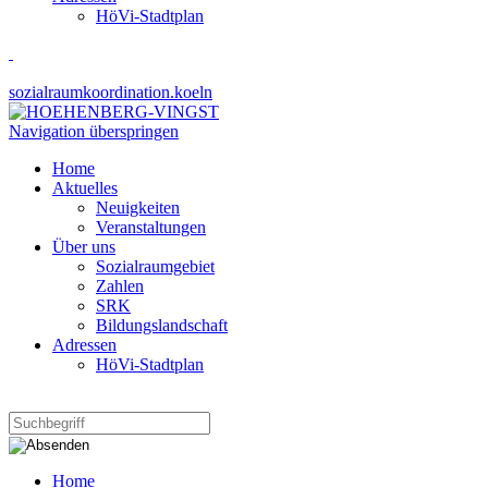
HöVi-Stadtplan
sozialraumkoordination.koeln
Navigation überspringen
Home
Aktuelles
Neuigkeiten
Veranstaltungen
Über uns
Sozialraumgebiet
Zahlen
SRK
Bildungslandschaft
Adressen
HöVi-Stadtplan
Home