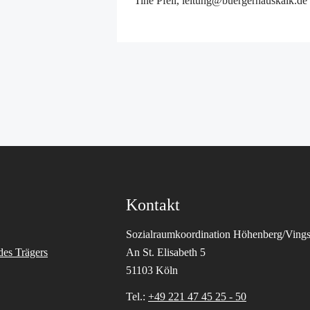
Tine Pfeil, leitung@buergerhauskalk.de
Kontakt
Sozialraumkoordination Höhenberg/Vings
des Trägers
An St. Elisabeth 5
51103 Köln
Tel.:
+49 221 47 45 25 - 50