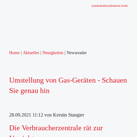
sozialraumkoordination.koeln
Home
Aktuelles
Neuigkeiten
Newsreader
Home
Aktuelles
Neuigkeiten
Umstellung von Gas-Geräten - Schauen
Veranstaltungen
Sie genau hin
Über uns
Sozialraumgebiet
Zahlen
28.09.2021 11:12
von Kerstin Stangier
SRK
Bildungslandschaft
Die Verbraucherzentrale rät zur
Adressen