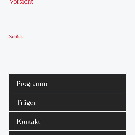
Vorsicht
HöVi-Stadtplan
Zurück
Programm
Träger
Kontakt