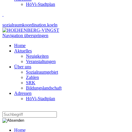
HöVi-Stadtplan
sozialraumkoordination.koeln
Navigation überspringen
Home
Aktuelles
Neuigkeiten
Veranstaltungen
Über uns
Sozialraumgebiet
Zahlen
SRK
Bildungslandschaft
Adressen
HöVi-Stadtplan
Home